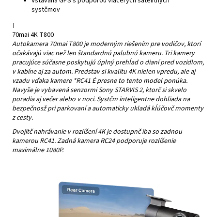
Vstavaná GPS s podporou viacerých satelitných
systčmov
†
70mai 4K T800
Autokamera 70mai T800 je moderným riešením pre vodičov, ktorí
očakávajú viac než len štandardnú palubnú kameru. Tri kamery
pracujúce súčasne poskytujú úplný prehĺad o dianí pred vozidlom,
v kabíne aj za autom. Predstav si kvalitu 4K nielen vpredu, ale aj
vzadu vďaka kamere *RC41 Ė presne to tento model ponúka.
Navyše je vybavená senzormi Sony STARVIS 2, ktorč si skvelo
poradia aj večer alebo v noci. Systčm inteligentne dohliada na
bezpečnosž pri parkovaní a automaticky ukladá kĺúčovč momenty
z cesty.
Dvojitč nahrávanie v rozlíšení 4K je dostupnč iba so zadnou
kamerou RC41. Zadná kamera RC24 podporuje rozlíšenie
maximálne 1080P.