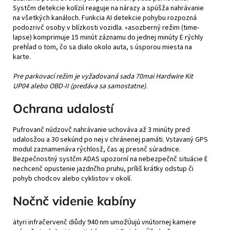
Systčm detekcie kolízií reaguje na nárazy a spúšža nahrávanie
na všetkých kanáloch. Funkcia AI detekcie pohybu rozpozná
podozrivč osoby v blízkosti vozidla. »asozberný režim (time-
lapse) komprimuje 15 minút záznamu do jednej minúty Ė rýchly
prehĺad o tom, čo sa dialo okolo auta, s úsporou miesta na
karte.
Pre parkovací režim je vyžadovaná sada 70mai Hardwire Kit
UP04 alebo OBD-II (predáva sa samostatne).
Ochrana udalostí
Pufrovanč núdzovč nahrávanie uchováva až 3 minúty pred
udalosžou a 30 sekúnd po nej v chránenej památi. Vstavaný GPS
modul zaznamenáva rýchlosž, čas aj presnč súradnice.
Bezpečnostný systčm ADAS upozorní na nebezpečnč situácie Ė
nechcenč opustenie jazdnčho pruhu, príliš krátky odstup či
pohyb chodcov alebo cyklistov v okolí.
Nočnč videnie kabíny
ätyri infračervenč diůdy 940 nm umožÚujú vnútornej kamere