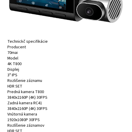
Technickč specifikácie
Producent
70mai
Model
4K T800
Displej
3" IPS
Rozlišenie záznamu
HDR SET
Predná kamera T800
3840x2160P (4K) 30FPS
Zadná kamera RC41
3840x2160P (4K) 30FPS
Vnútorná kamera
1920x1080P 30FPS
Rozlíšenie záznamov
HDR SET