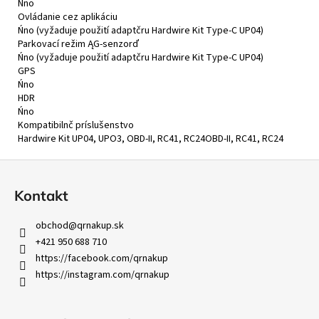
Ńno
Ovládanie cez aplikáciu
Ńno (vyžaduje použití adaptčru Hardwire Kit Type-C UP04)
Parkovací režim ĄG-senzorď
Ńno (vyžaduje použití adaptčru Hardwire Kit Type-C UP04)
GPS
Ńno
HDR
Ńno
Kompatibilnč príslušenstvo
Hardwire Kit UP04, UPO3, OBD-II, RC41, RC24OBD-II, RC41, RC24
Z
á
Kontakt
p
ä
obchod
@
qrnakup.sk
t
+421 950 688 710
i
https://facebook.com/qrnakup
https://instagram.com/qrnakup
e