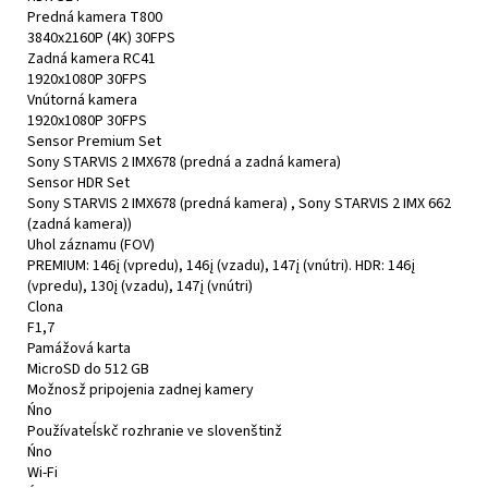
Predná kamera T800
3840x2160P (4K) 30FPS
Zadná kamera RC41
1920x1080P 30FPS
Vnútorná kamera
1920x1080P 30FPS
Sensor Premium Set
Sony STARVIS 2 IMX678 (predná a zadná kamera)
Sensor HDR Set
Sony STARVIS 2 IMX678 (predná kamera) , Sony STARVIS 2 IMX 662
(zadná kamera))
Uhol záznamu (FOV)
PREMIUM: 146į (vpredu), 146į (vzadu), 147į (vnútri). HDR: 146į
(vpredu), 130į (vzadu), 147į (vnútri)
Clona
F1,7
Pamážová karta
MicroSD do 512 GB
Možnosž pripojenia zadnej kamery
Ńno
Používateĺskč rozhranie ve slovenštinž
Ńno
Wi-Fi