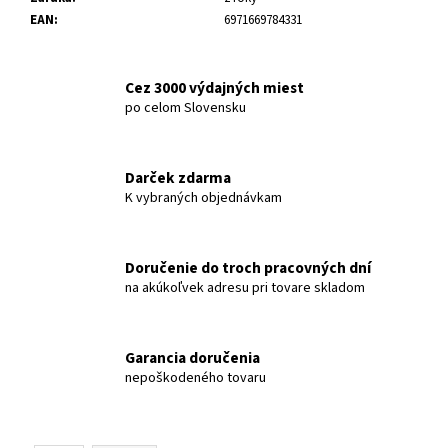
č
EAN
:
6971669784331
a
m
e
Cez 3000 výdajných miest
po celom Slovensku
70MAI
KOMPRESOR
WIRELESS
Darček zdarma
2
TP07
K vybraných objednávkam
€54
Doručenie do troch pracovných dní
na akúkoľvek adresu pri tovare skladom
Garancia doručenia
nepoškodeného tovaru