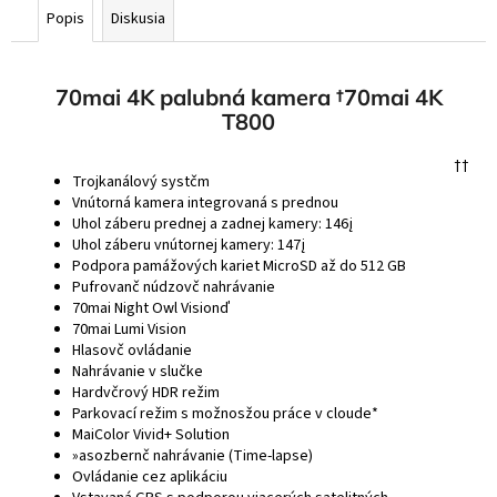
Popis
Diskusia
70mai 4K palubná kamera
†70mai 4K
T800
†
†
Trojkanálový systčm
Vnútorná kamera integrovaná s prednou
Uhol záberu prednej a zadnej kamery: 146į
Uhol záberu vnútornej kamery: 147į
Podpora pamážových kariet MicroSD až do 512 GB
Pufrovanč núdzovč nahrávanie
70mai Night Owl Visionď
70mai Lumi Vision
Hlasovč ovládanie
Nahrávanie v slučke
Hardvčrový HDR režim
Parkovací režim s možnosžou práce v cloude*
MaiColor Vivid+ Solution
»asozbernč nahrávanie (Time-lapse)
Ovládanie cez aplikáciu