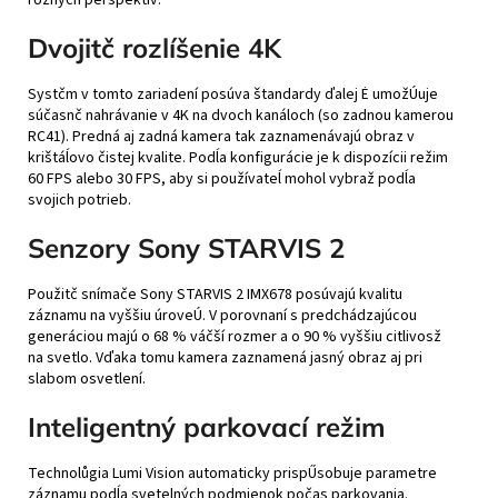
rŰznych perspektív.
Dvojitč rozlíšenie 4K
Systčm v tomto zariadení posúva štandardy ďalej Ė umožÚuje
súčasnč nahrávanie v 4K na dvoch kanáloch (so zadnou kamerou
RC41). Predná aj zadná kamera tak zaznamenávajú obraz v
krištáĺovo čistej kvalite. Podĺa konfigurácie je k dispozícii režim
60 FPS alebo 30 FPS, aby si používateĺ mohol vybraž podĺa
svojich potrieb.
Senzory Sony STARVIS 2
Použitč snímače Sony STARVIS 2 IMX678 posúvajú kvalitu
záznamu na vyššiu úroveÚ. V porovnaní s predchádzajúcou
generáciou majú o 68 % váčší rozmer a o 90 % vyššiu citlivosž
na svetlo. Vďaka tomu kamera zaznamená jasný obraz aj pri
slabom osvetlení.
Inteligentný parkovací režim
Technolůgia Lumi Vision automaticky prispŰsobuje parametre
záznamu podĺa svetelných podmienok počas parkovania.