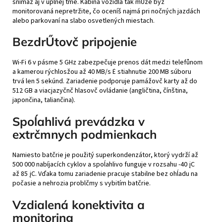
snímaž aj v úplnej tme. Kabína vozidla tak mŰže byž
monitorovaná nepretržite, čo oceníš najmá pri nočných jazdách
alebo parkovaní na slabo osvetlených miestach.
BezdrŰtovč pripojenie
Wi-Fi 6 v pásme 5 GHz zabezpečuje prenos dát medzi telefůnom
a kamerou rýchlosžou až 40 MB/s Ė stiahnutie 200 MB súboru
trvá len 5 sekúnd. Zariadenie podporuje pamážovč karty až do
512 GB a viacjazyčnč hlasovč ovládanie (angličtina, čínština,
japončina, taliančina).
Spoĺahlivá prevádzka v
extrčmnych podmienkach
Namiesto batčrie je použitý superkondenzátor, ktorý vydrží až
500 000 nabíjacích cyklov a spoĺahlivo funguje v rozsahu -40 įC
až 85 įC. Vďaka tomu zariadenie pracuje stabilne bez ohĺadu na
počasie a nehrozia problčmy s vybitím batčrie.
Vzdialená konektivita a
monitoring