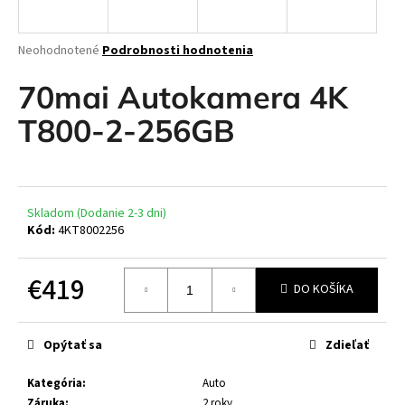
á
j
Priemerné
Neohodnotené
Podrobnosti hodnotenia
s
hodnotenie
produktu
70mai Autokamera 4K
ť
je
?
0,0
T800-2-256GB
z
5
hviezdičiek.
HĽADAŤ
Skladom (Dodanie 2-3 dni)
Kód:
4KT8002256
€419
O
DO KOŠÍKA
d
Jednotková
p
cena:
Opýtať sa
Zdieľať
o
r
Kategória
:
Auto
ú
Záruka
:
2 roky