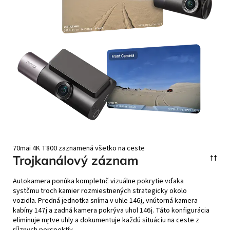
70mai 4K T800 zaznamená všetko na ceste
Trojkanálový záznam
†
†
Autokamera ponúka kompletnč vizuálne pokrytie vďaka
systčmu troch kamier rozmiestnených strategicky okolo
vozidla. Predná jednotka sníma v uhle 146į, vnútorná kamera
kabíny 147į a zadná kamera pokrýva uhol 146į. Táto konfigurácia
eliminuje mŗtve uhly a dokumentuje každú situáciu na ceste z