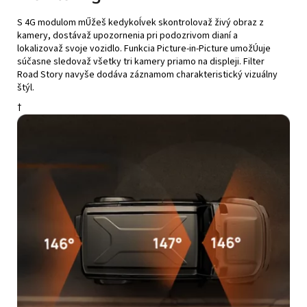
S 4G modulom mŰžeš kedykoĺvek skontrolovaž živý obraz z
kamery, dostávaž upozornenia pri podozrivom dianí a
lokalizovaž svoje vozidlo. Funkcia Picture-in-Picture umožÚuje
súčasne sledovaž všetky tri kamery priamo na displeji. Filter
Road Story navyše dodáva záznamom charakteristický vizuálny
štýl.
†