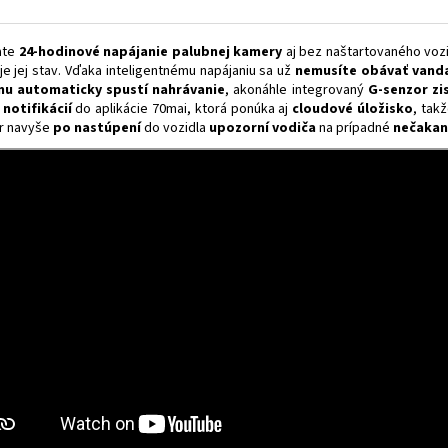
kate
24-hodinové napájanie palubnej kamery
aj bez naštartovaného vozi
je jej stav. Vďaka inteligentnému napájaniu sa už
nemusíte
obávať vand
mu automaticky spustí nahrávanie
, akonáhle integrovaný
G-senzor zi
 notifikácií
do aplikácie 70mai, ktorá ponúka aj
cloudové úložisko
, tak
er navyše
po nastúpení
do vozidla
upozorní vodiča
na prípadné
nečakan