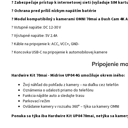
? Zabezpečuje prístup k internetovej sieti (vyžaduje SIM kartu
? Ochrana pred príliš nízkym napätím batérie
? Modul kompatibilný s kamerami OMNI 70mai a Dash Cam 4K A
? Vstupné napätie: DC 12-30 V
? Výstupné napätie: 5V 2.4A
? Káble na pripojenie k: ACC, VCC+, GND-
? Koncovka USB-C na pripojenie k automobilovej kamere
Pripojenie m
Hardwire Kit 70mai - Midrive UP04 4G umožňuje okrem iného:
Živý náhľad do pohľadu z kamery – na diaľku cez telefón
Oznámenia o udalosti priamo do telefónu
Funkcia nájdite auto a sledujte trasu
Parkovací režim
Ovládanie kamery v rozsahu 360° – týka sa kamery OMNI
Ponuka sa týka iba Hardwire Kit UP04 70mai, netýka sa kamer