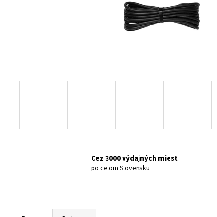
70MAI AUTOKAMERA 4K A810S
€199
Cez 3000 výdajných miest
po celom Slovensku