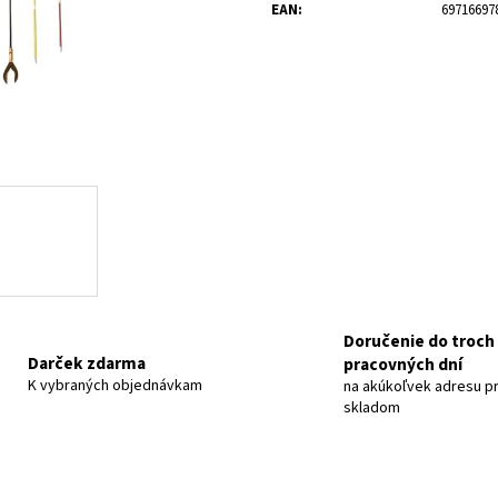
70MAI AUTOKAMERA 4K T800-2-256GB
70MAI AUTOKAMER
EAN
:
69716697
€419
€239
Doručenie do troch
Darček zdarma
pracovných dní
K vybraných objednávkam
na akúkoľvek adresu pr
skladom