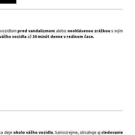
 vozidlom
pred vandalizmom
alebo
neohlásenou zrážkou
s iným
 vášho vozidla
až
30 minút denne v reálnom čase.
sa deje
okolo vášho vozidla
. Samozrejme, obsahuje aj
sledovanie