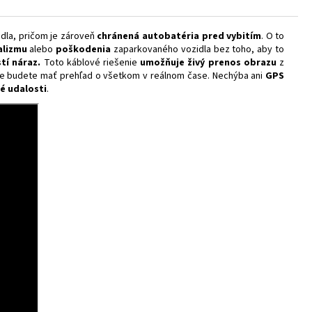
dla, pričom je zároveň
chránená autobatéria pred vybitím
. O to
alizmu
alebo
poškodenia
zaparkovaného vozidla bez toho, aby to
stí náraz.
Toto káblové riešenie
umožňuje živý prenos obrazu
z
že budete mať prehľad o všetkom v reálnom čase. Nechýba ani
GPS
é udalosti
.