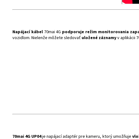
Napájací kábel
70mai 4G
podporuje režim monitorovania zap
vozidlom. Nielenže môžete sledovať
uložené záznamy
v aplikácii 
70mai 4G UP04
je napájací adaptér pre kameru, ktorý umožňuje
vlo