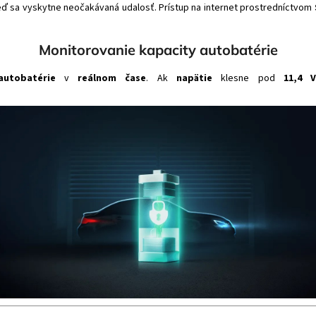
eď sa vyskytne neočakávaná udalosť. Prístup na internet prostredníctvom
Monitorovanie kapacity autobatérie
autobatérie
v
reálnom čase
. Ak
napätie
klesne pod
11,4 