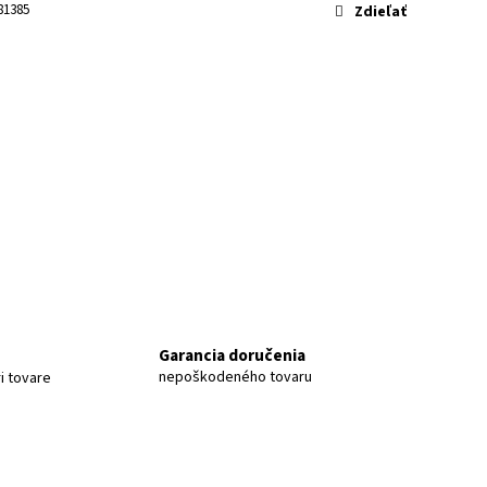
A 4K M800 128GB
81385
Zdieľať
Garancia doručenia
nepoškodeného tovaru
i tovare