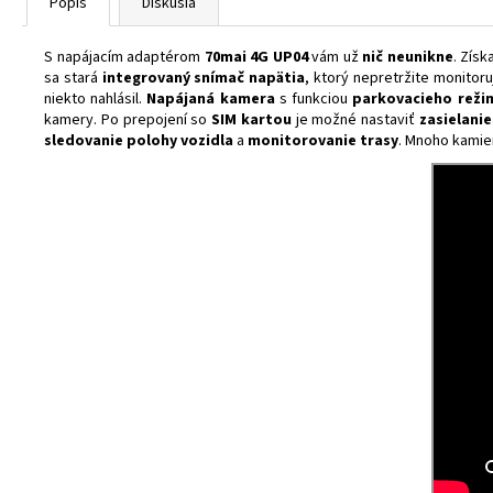
Popis
Diskusia
S napájacím adaptérom
70mai 4G UP04
vám už
nič neunikne
. Zís
sa stará
integrovaný snímač napätia
, ktorý nepretržite monitoru
niekto nahlásil.
Napájaná kamera
s funkciou
parkovacieho reži
kamery. Po prepojení so
SIM kartou
je možné nastaviť
zasielanie
sledovanie polohy vozidla
a
monitorovanie trasy
. Mnoho kami