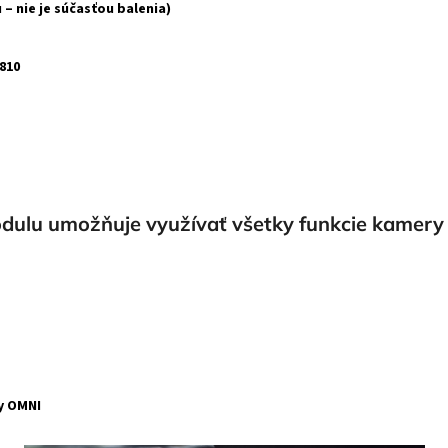
 – nie je súčasťou balenia)
810
odulu umožňuje využívať všetky funkcie kamer
y OMNI