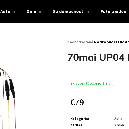
Auto
Dom
Do domácnosti
Foto a video
Čo potrebujete nájsť?
Priemerné
Neohodnotené
Podrobnosti hod
hodnotenie
produktu
HĽADAŤ
70mai UP04 
je
0,0
z
5
Odporúčame
hviezdičiek.
Skladom (Dodanie 2-3 dni)
€79
Jednotková
cena:
Kategória
:
Auto
Záruka
:
2 roky