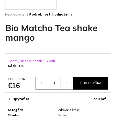
á
j
Priemerné
Neohodnotené
Podrobnosti hodnotenia
s
hodnotenie
produktu
Bio Matcha Tea shake
ť
je
?
0,0
mango
z
5
hviezdičiek.
HĽADAŤ
Externý sklad (Dodanie 5-7 dní)
Kód:
B130
€18
–11 %
O
€16
DO KOŠÍKA
d
Jednotková
p
cena:
o
Opýtať sa
Zdieľať
r
Kategória
:
Zdravie a krása
ú
Záruka
:
2 roky