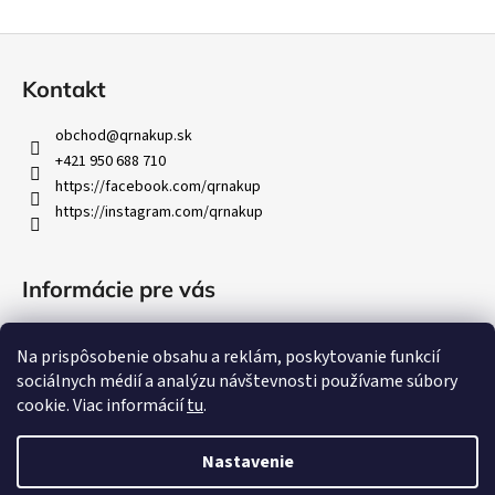
Z
á
Kontakt
p
ä
obchod
@
qrnakup.sk
t
+421 950 688 710
i
https://facebook.com/qrnakup
https://instagram.com/qrnakup
e
Informácie pre vás
Vrátenie tovaru
Na prispôsobenie obsahu a reklám, poskytovanie funkcií
Obchodné podmienky
sociálnych médií a analýzu návštevnosti používame súbory
Ochrana osobných údajov
cookie. Viac informácií
tu
.
Nastavenie
Vytvoril Shoptet