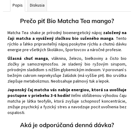
Popis
Diskusia
Prečo piť Bio Matcha Tea mango?
Matcha Tea shake je prírodný bioenergetický nápoj
založený na
čaji matcha a vyvážený zložkou bio sušeného manga
. Tento
rýchlo a ľahko pripraviteľný nápoj poskytne rýchlu a chutnú dávku
energie pre všetkých školákov, športovcov a náročné profesie.
Úžasná chuť manga
, vláknina, železo, bielkoviny a čisto bio
zložky je samozrejmosťou. Je sladený bio ryžovým sirupom,
prírodným sladidlom s nižším glykemickým indexom. V porovnaní s
bežným cukrom neprekysľuje žalúdok (má vyššie pH). Bio srvátka
zlepšuje metabolizmus. Neobsahuje palmový tuk a lepok.
Japonský čaj matcha vás nabije energiou, ktorá sa uvoľňuje
postupne v priebehu 3-6 hodín!
Veľmi obľúbenou výhodou čaju
matcha je látka teofylín, ktorá zvyšuje schopnosť koncentrácie,
znižuje psychický a fyzický stres a navodzuje pocit uvoľnenia bez
ospalosti.
Aká je odporúčaná denná dávka?