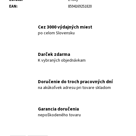
č
EAN
:
8594169251820
a
m
e
Cez 3000 výdajných miest
po celom Slovensku
70MAI
KOMPRESOR
WIRELESS
2
Darček zdarma
TP07
K vybraných objednávkam
€54
Doručenie do troch pracovných dní
na akúkoľvek adresu pri tovare skladom
Garancia doručenia
nepoškodeného tovaru