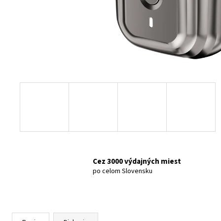
70MAI AUTOKAMERA 4K A810S
€199
Cez 3000 výdajných miest
po celom Slovensku