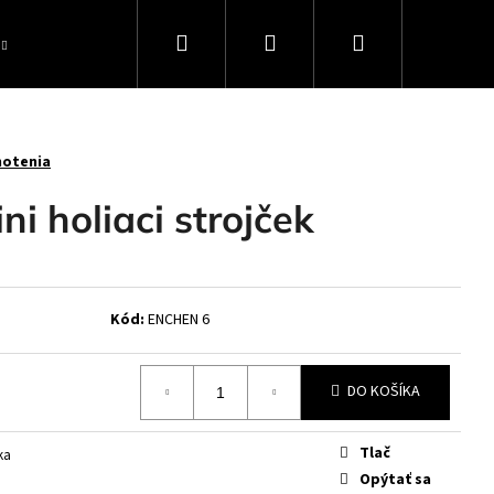
Hľadať
Prihlásenie
Nákupný
Elektronika
Zdravie a krása
Značky
košík
notenia
i holiaci strojček
Kód:
ENCHEN 6
DO KOŠÍKA
Nasledujúce
Tlač
ka
Opýtať sa