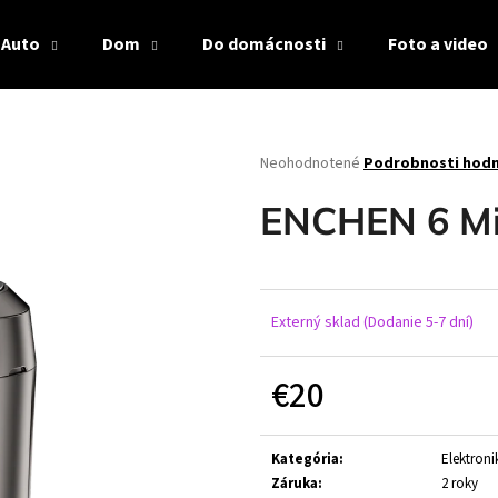
Auto
Dom
Do domácnosti
Foto a video
Čo potrebujete nájsť?
Priemerné
Neohodnotené
Podrobnosti hod
hodnotenie
produktu
HĽADAŤ
ENCHEN 6 Min
je
0,0
z
5
Odporúčame
hviezdičiek.
Externý sklad (Dodanie 5-7 dní)
€20
Jednotková
cena:
Kategória
:
Elektroni
Záruka
:
2 roky