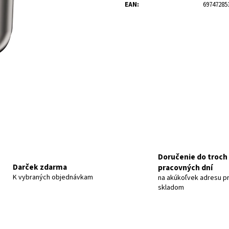
70MAI AUTOKAMERA 4K T800-2-256GB
70MAI AUTOKAMER
EAN
:
69747285
€419
€239
Doručenie do troch
Darček zdarma
pracovných dní
K vybraných objednávkam
na akúkoľvek adresu pr
skladom