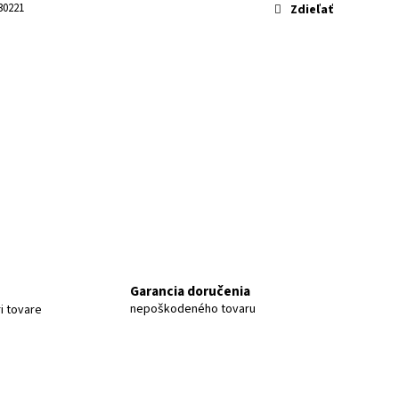
A 4K M800 128GB
30221
Zdieľať
Garancia doručenia
nepoškodeného tovaru
i tovare